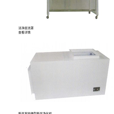
洁净层流罩
查看详情
新开发轻便型新风净化机