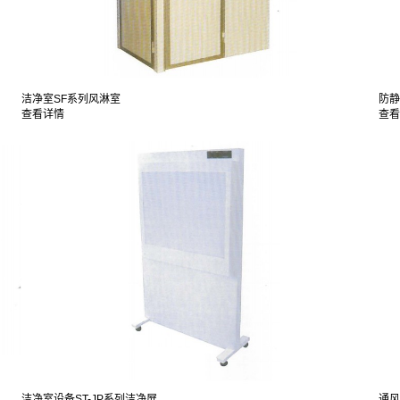
洁净室SF系列风淋室
防静
查看详情
查看
洁净室设备ST-JP系列洁净屏
通风