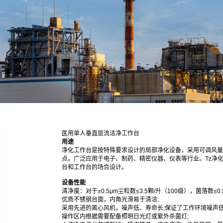
医用单人垂直层流洁净工作台
用途
净化工作台是按特殊要求设计的局部净化设备，采用可调风量
点。广泛应用于电子、制药、精密仪器、仪表等行业。Tz净
台和工作台的场合设计。
设备性能
清净度：对于≥0.5μm尘粒数≤3.5颗/升（100级），菌落数≤0.
优质不锈钢台面，内角光滑易于清洁;
采用先进的离心风机，噪声低、寿命长;保证了工作环境噪声低于6
操作区内根据需要配备照明日光灯或紫外杀菌灯;