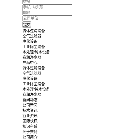
流体过滤设备
空气过滤器
净化设备
工业除尘设备
水处理/纯水设备
赛润净水器
产品中心
流体过滤设备
空气过滤器
净化设备
工业除尘设备
水处理/纯水设备
赛润净水器
新闻动态
公司新闻
技术资讯
行业资讯
国际快讯
知识科普
关于赛特
公司简介