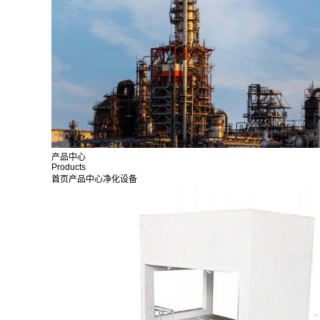
产品中心
Products
首页
产品中心
净化设备