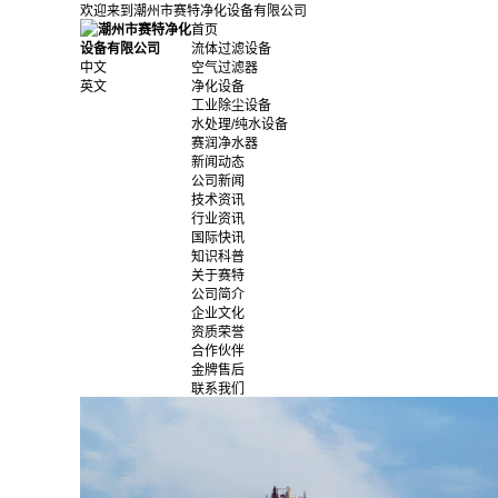
欢迎来到潮州市赛特净化设备有限公司
首页
流体过滤设备
中文
空气过滤器
英文
净化设备
工业除尘设备
水处理/纯水设备
赛润净水器
新闻动态
公司新闻
技术资讯
行业资讯
国际快讯
知识科普
关于赛特
公司简介
企业文化
资质荣誉
合作伙伴
金牌售后
联系我们