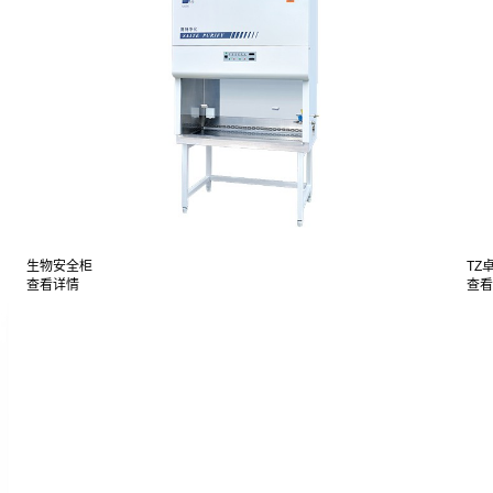
生物安全柜
TZ
查看详情
查看