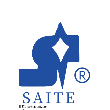
邮箱：st@stpurify.com