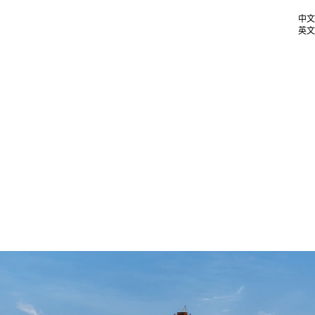
中文
英文