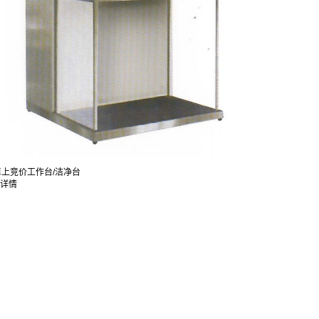
卓上竞价工作台/洁净台
详情