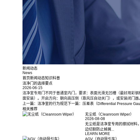
新闻动态
News
首页
新闻动态
知识科普
洁净门的选择要点
2026-06-15
洁净室专用门不同于普通室内门，要求：表面光滑无凹槽（最好用彩钢
面安装）。开启方向：朝向高压侧（靠风压自动关门），或安装闭门器
上一篇：
洁净室的行为规范
下一篇：
压差表（Differential Pressure G
相关推荐
无尘纸（Cleanroom Wiper）
2026-08-08
无尘纸是洁净室专用的擦拭材料，
边切割防止掉屑...
LEARN MORE
AGV（自动导引车）