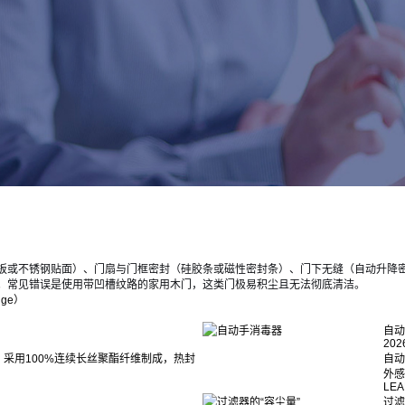
板或不锈钢贴面）、门扇与门框密封（硅胶条或磁性密封条）、门下无缝（自动升降
。常见错误是使用带凹槽纹路的家用木门，这类门极易积尘且无法彻底清洁。
auge）
自动
202
采用100%连续长丝聚酯纤维制成，热封
自动
外感
LEA
过滤