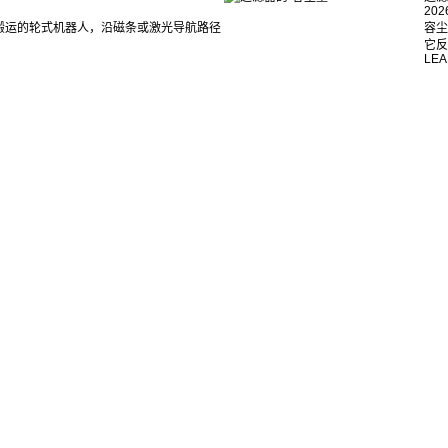
202
搬运的轮式机器人，沿磁条或激光导航路径
容尘
它反
LEA