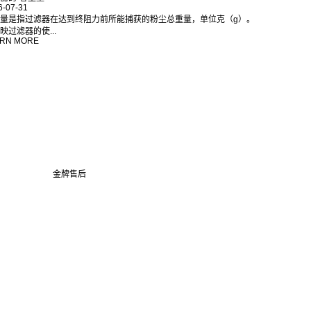
6-07-31
量是指过滤器在达到终阻力前所能捕获的粉尘总重量，单位克（g）。
映过滤器的使...
RN MORE
金牌售后