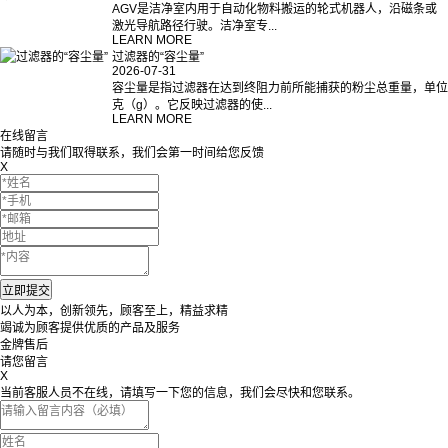
AGV是洁净室内用于自动化物料搬运的轮式机器人，沿磁条或
激光导航路径行驶。洁净室专...
LEARN MORE
过滤器的“容尘量”
2026-07-31
容尘量是指过滤器在达到终阻力前所能捕获的粉尘总重量，单位
克（g）。它反映过滤器的使...
LEARN MORE
在线留言
请随时与我们取得联系，我们会第一时间给您反馈
X
以人为本，创新领先，顾客至上，精益求精
竭诚为顾客提供优质的产品及服务
金牌售后
请您留言
X
当前客服人员不在线，请填写一下您的信息，我们会尽快和您联系。