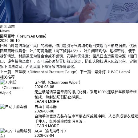
新闻动态
News
回风百叶（Return Air Grille）
2026-06-10
回风百叶是洁净室回风口的格栅，作用是引导气流均匀返回夹墙而不形成涡流。优质
回风百叶应具备：叶片可调角度（向下倾斜45°）、叶片间距均匀、边框密封、便于
拆卸清洗。材质通常为铝合金或不锈钢。安装时需注意：回风口应远离发尘源（如门
口、设备散热风扇），百叶后必须配置初效过滤网，防止大颗粒进入风管沉积。定期
拆下清洗滤网，否则风量下降导致洁净度恶化。
上一篇：
压差表（Differential Pressure Gauge）
下一篇：
紫外灯（UV-C Lamp）
相关推荐
无尘纸（Cleanroom Wiper）
2026-08-08
无尘纸是洁净室专用的擦拭材料，采用100%连续长丝聚酯纤维
制成，热封边切割防止掉屑...
LEARN MORE
自动手消毒器
2026-08-06
自动手消毒器安装在洁净室更衣区或缓冲间，人员完成更衣后双
手伸入，红外感应喷出消毒液...
LEARN MORE
AGV（自动导引车）
2026-08-04