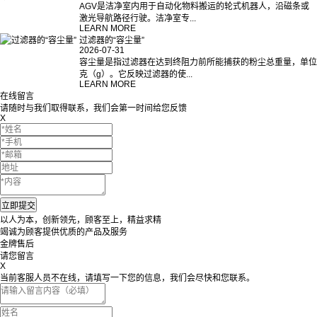
AGV是洁净室内用于自动化物料搬运的轮式机器人，沿磁条或
激光导航路径行驶。洁净室专...
LEARN MORE
过滤器的“容尘量”
2026-07-31
容尘量是指过滤器在达到终阻力前所能捕获的粉尘总重量，单位
克（g）。它反映过滤器的使...
LEARN MORE
在线留言
请随时与我们取得联系，我们会第一时间给您反馈
X
以人为本，创新领先，顾客至上，精益求精
竭诚为顾客提供优质的产品及服务
金牌售后
请您留言
X
当前客服人员不在线，请填写一下您的信息，我们会尽快和您联系。