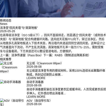
新闻动态
News
​洁净室“回风夹墙”与“高架地板”
2026-05-26
在高等级洁净室（ISO 5级以下），回风不直接排走，而是通过“回风夹墙”（或称技术
夹层）与“高架地板”配合构建循环风路。送风经天花板FFU向下，穿过洁净区，然后
从地面多孔高架地板进入下技术夹层，再沿墙内夹道返回到空调回风管。这种设计让
气流垂直向下流动，不产生乱流涡旋。高架地板开孔率一般为17%-25%，需耐受推
车与设备载荷。下方夹层还可以敷设管道电线，方便维护。
上一篇：
洁净传递窗（Pass Box）
下一篇：
RABS（限制进出隔离系统）
相关推荐
无尘纸（Cleanroom Wiper）
2026-08-08
无尘纸是洁净室专用的擦拭材料，采用100%连续长丝聚酯纤维
制成，热封边切割防止掉屑...
LEARN MORE
自动手消毒器
2026-08-06
自动手消毒器安装在洁净室更衣区或缓冲间，人员完成更衣后双
手伸入，红外感应喷出消毒液...
LEARN MORE
AGV（自动导引车）
2026-08-04