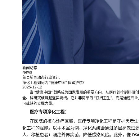
新闻动态
News
首页
新闻动态
行业资讯
净化工程如何为 “健康中国” 保驾护航？
2025-12-12
当
“健康中国” 战略成为国家发展的重要方向，从医疗诊疗到科研
全、科研突破筑起坚实防线。它并非简单的 “打扫卫生”，而是通过专
可或缺的支撑力量。
医疗专项净化工程
：
在医院的核心诊疗区域，医疗专项净化工程是守护患者生
化工程的赋能。以手术室为例，净化系统会通过多层高效过
人、移植患者）隔绝外界病菌，降低感染风险。此外，像
DS