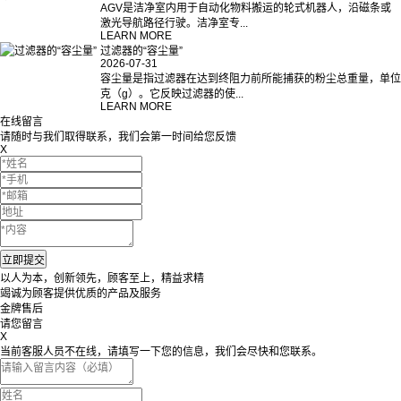
AGV是洁净室内用于自动化物料搬运的轮式机器人，沿磁条或
激光导航路径行驶。洁净室专...
LEARN MORE
过滤器的“容尘量”
2026-07-31
容尘量是指过滤器在达到终阻力前所能捕获的粉尘总重量，单位
克（g）。它反映过滤器的使...
LEARN MORE
在线留言
请随时与我们取得联系，我们会第一时间给您反馈
X
以人为本，创新领先，顾客至上，精益求精
竭诚为顾客提供优质的产品及服务
金牌售后
请您留言
X
当前客服人员不在线，请填写一下您的信息，我们会尽快和您联系。