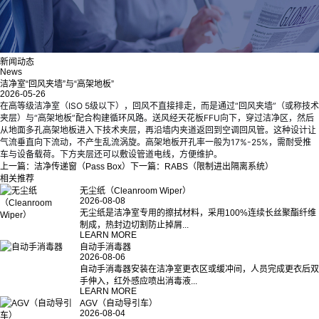
新闻动态
News
​洁净室“回风夹墙”与“高架地板”
2026-05-26
在高等级洁净室（ISO 5级以下），回风不直接排走，而是通过“回风夹墙”（或称技术
夹层）与“高架地板”配合构建循环风路。送风经天花板FFU向下，穿过洁净区，然后
从地面多孔高架地板进入下技术夹层，再沿墙内夹道返回到空调回风管。这种设计让
气流垂直向下流动，不产生乱流涡旋。高架地板开孔率一般为17%-25%，需耐受推
车与设备载荷。下方夹层还可以敷设管道电线，方便维护。
上一篇：
洁净传递窗（Pass Box）
下一篇：
RABS（限制进出隔离系统）
相关推荐
无尘纸（Cleanroom Wiper）
2026-08-08
无尘纸是洁净室专用的擦拭材料，采用100%连续长丝聚酯纤维
制成，热封边切割防止掉屑...
LEARN MORE
自动手消毒器
2026-08-06
自动手消毒器安装在洁净室更衣区或缓冲间，人员完成更衣后双
手伸入，红外感应喷出消毒液...
LEARN MORE
AGV（自动导引车）
2026-08-04