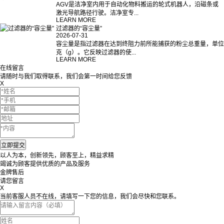
AGV是洁净室内用于自动化物料搬运的轮式机器人，沿磁条或
激光导航路径行驶。洁净室专...
LEARN MORE
过滤器的“容尘量”
2026-07-31
容尘量是指过滤器在达到终阻力前所能捕获的粉尘总重量，单位
克（g）。它反映过滤器的使...
LEARN MORE
在线留言
请随时与我们取得联系，我们会第一时间给您反馈
X
以人为本，创新领先，顾客至上，精益求精
竭诚为顾客提供优质的产品及服务
金牌售后
请您留言
X
当前客服人员不在线，请填写一下您的信息，我们会尽快和您联系。