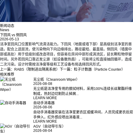
新闻动态
News
下回风 vs 侧回风
2026-05-13
洁净室回风口位置影响气流清洁能力。下回风（地面或墙下部）是高级别洁净室的首
选，配合上送层流，使污染物向下向边缘排出，路径最短、最直接。侧回风（墙面中
部或高处）用于低级别或改造项目，但容易在房间中部形成涡流区，延长颗粒物停留
时间。另外若回风口靠近发尘源（如设备散热扇），可能将尘粒直接抽回循环，造成
二次污染。设计时需按洁净度等级和工艺设备布局选择回风形式。
上一篇：
RABS（限制进出隔离系统）
下一篇：
粒子计数器（Particle Counter）
相关推荐
无尘纸（Cleanroom Wiper）
2026-08-08
无尘纸是洁净室专用的擦拭材料，采用100%连续长丝聚酯纤维
制成，热封边切割防止掉屑...
LEARN MORE
自动手消毒器
2026-08-06
自动手消毒器安装在洁净室更衣区或缓冲间，人员完成更衣后双
手伸入，红外感应喷出消毒液...
LEARN MORE
AGV（自动导引车）
2026-08-04