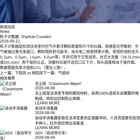
新闻动态
News
粒子计数器（Particle Counter）
2026-05-12
粒子计数器是检测洁净室内空气中悬浮颗粒数量和尺寸的仪器。原理是光学散射：空
气被抽过激光束窗口，颗粒物折射光脉冲，由光电二极管转换计数。常规检测粒径为
0.3μm、0.5μm、1.0μm、5.0μm等。手持式用于日常巡检，台式大流量（28.3L/min
或50L/min）用于级别认证。测量时应避开送风口正下方，探头高度相当于操作面。
数据需报告单次值和UCL（置信上限）。
上一篇：
下回风 vs 侧回风
下一篇：
气锁间
相关推荐
无尘纸（Cleanroom Wiper）
2026-08-08
无尘纸是洁净室专用的擦拭材料，采用100%连续长丝聚酯纤维
制成，热封边切割防止掉屑...
LEARN MORE
自动手消毒器
2026-08-06
自动手消毒器安装在洁净室更衣区或缓冲间，人员完成更衣后双
手伸入，红外感应喷出消毒液...
LEARN MORE
AGV（自动导引车）
2026-08-04