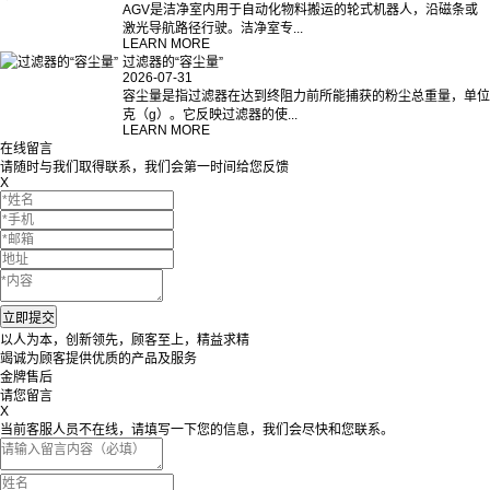
AGV是洁净室内用于自动化物料搬运的轮式机器人，沿磁条或
激光导航路径行驶。洁净室专...
LEARN MORE
过滤器的“容尘量”
2026-07-31
容尘量是指过滤器在达到终阻力前所能捕获的粉尘总重量，单位
克（g）。它反映过滤器的使...
LEARN MORE
在线留言
请随时与我们取得联系，我们会第一时间给您反馈
X
以人为本，创新领先，顾客至上，精益求精
竭诚为顾客提供优质的产品及服务
金牌售后
请您留言
X
当前客服人员不在线，请填写一下您的信息，我们会尽快和您联系。