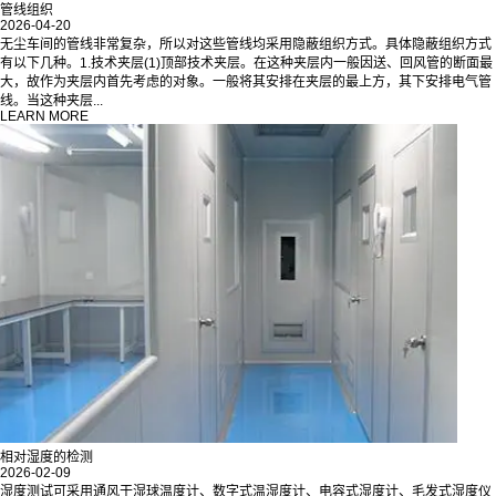
管线组织
2026-04-20
无尘车间的管线非常复杂，所以对这些管线均采用隐蔽组织方式。具体隐蔽组织方式
有以下几种。1.技术夹层(1)顶部技术夹层。在这种夹层内一般因送、回风管的断面最
大，故作为夹层内首先考虑的对象。一般将其安排在夹层的最上方，其下安排电气管
线。当这种夹层...
LEARN MORE
相对湿度的检测
2026-02-09
湿度测试可采用通风干湿球温度计、数字式温湿度计、电容式湿度计、毛发式湿度仪