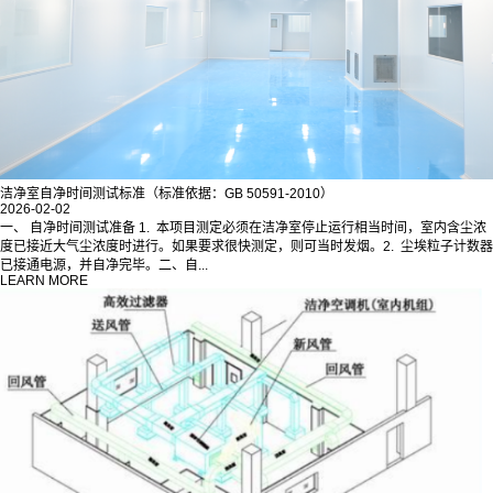
洁净室自净时间测试标准（标准依据：GB 50591-2010）
2026-02-02
一、 自净时间测试准备 1. 本项目测定必须在洁净室停止运行相当时间，室内含尘浓
度已接近大气尘浓度时进行。如果要求很快测定，则可当时发烟。2. 尘埃粒子计数器
已接通电源，并自净完毕。二、自...
LEARN MORE