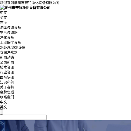
欢迎来到潮州市赛特净化设备有限公司
中文
英文
首页
流体过滤设备
空气过滤器
净化设备
工业除尘设备
水处理/纯水设备
赛润净水器
新闻动态
公司新闻
技术资讯
行业资讯
国际快讯
知识科普
关于赛特
金牌售后
联系我们
中文
英文