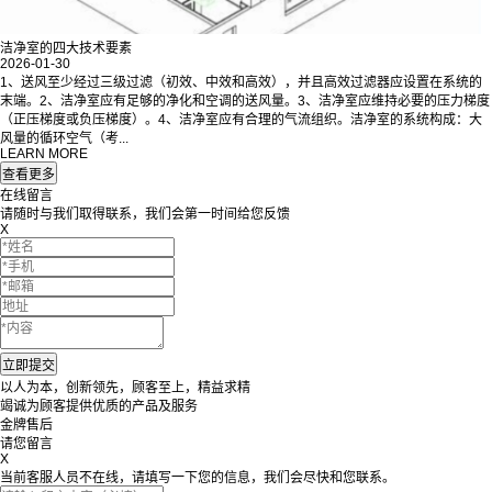
洁净室的四大技术要素
2026-01-30
1、送风至少经过三级过滤（初效、中效和高效），并且高效过滤器应设置在系统的
末端。2、洁净室应有足够的净化和空调的送风量。3、洁净室应维持必要的压力梯度
（正压梯度或负压梯度）。4、洁净室应有合理的气流组织。洁净室的系统构成：大
风量的循环空气（考...
LEARN MORE
在线留言
请随时与我们取得联系，我们会第一时间给您反馈
X
以人为本，创新领先，顾客至上，精益求精
竭诚为顾客提供优质的产品及服务
金牌售后
请您留言
X
当前客服人员不在线，请填写一下您的信息，我们会尽快和您联系。